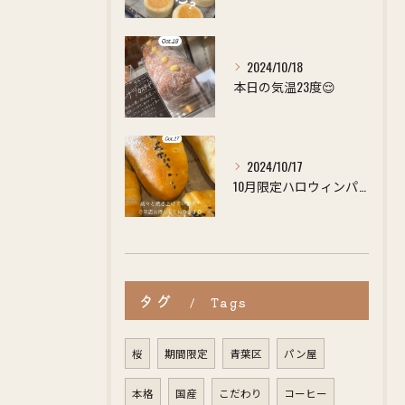
2024/10/18
本日の気温23度😌
2024/10/17
10月限定ハロウィンパンは15時頃店頭にて販売いたします🍞🎃
タグ
Tags
桜
期間限定
青葉区
パン屋
本格
国産
こだわり
コーヒー