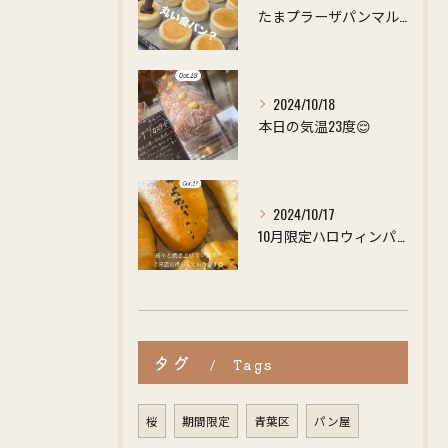
たまプラーザパンマルシェで大好評だったあの【まんまる食パン】...
2024/10/18
本日の気温23度😌
2024/10/17
10月限定ハロウィンパンは15時頃店頭にて販売いたします🍞🎃
タグ
Tags
桜
期間限定
青葉区
パン屋