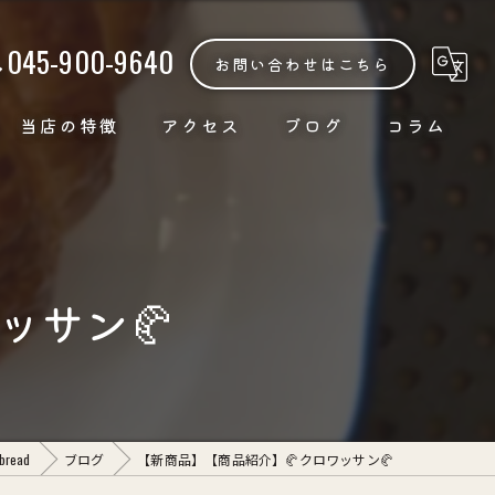
045-900-9640
お問い合わせはこちら
当店の特徴
アクセス
ブログ
コラム
カフェ
焼き菓子
ッサン🥐
手作り
天然酵母
スイーツ
read
ブログ
【新商品】【商品紹介】🥐クロワッサン🥐